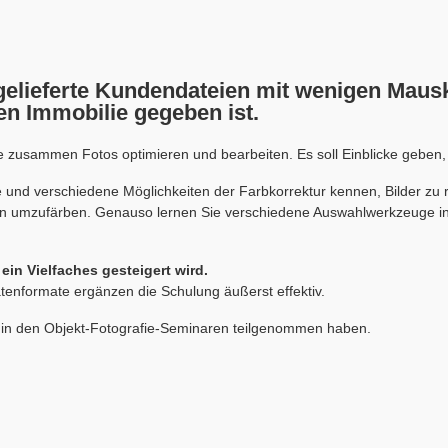
 gelieferte Kundendateien mit wenigen Mausk
en Immobilie gegeben ist.
zusammen Fotos optimieren und bearbeiten. Es soll Einblicke geben, wa
nd verschiedene Möglichkeiten der Farbkorrektur kennen, Bilder zu r
tien umzufärben. Genauso lernen Sie verschiedene Auswahlwerkzeuge 
 ein Vielfaches gesteigert wird.
enformate ergänzen die Schulung äußerst effektiv.
her in den Objekt-Fotografie-Seminaren teilgenommen haben.