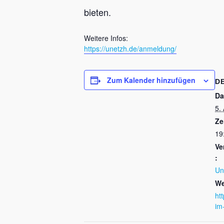
bieten.
Weitere Infos:
https://unetzh.de/anmeldung/
Zum Kalender hinzufügen
D
Da
5.
Ze
19
Ve
:
Un
We
htt
im-