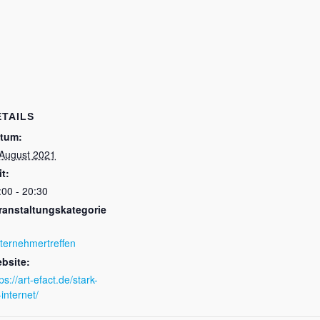
ETAILS
tum:
 August 2021
it:
:00 - 20:30
ranstaltungskategorie
ternehmertreffen
bsite:
ps://art-efact.de/stark-
internet/