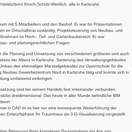
tekturbüro Kirsch-Schulz-Weidlich, alle in Karlsruhe.
team mit 5 Mitarbeitern und den Bauhof. Er war für Präsentationen
n im Ortschaftsrat zuständig, Projektsteuerung von Neubau- und
ahmen im Hoch-, Tief- und Gartenbaubereich. Er war
 bau- und planungsrechtlichen Fragen.
für die Planung und Umsetzung von verschiedenen größeren und auch
itzes der Allianz in Karlsruhe, Sanierung des Verwaltungsgebäudes
mbau des ehemaligen Marstallgebäudes zur Opernschule für die
ung Neubau Gewerbezentrum Nord in Karlsruhe tätig und konnte sich in
itung umfassend einbringen.
setzung sind bei seinem Handeln fest miteinander verbunden.
stützt dreidimensional. Das heute in aller Munde befindliche BIM
dwort.
se in CAD ist es hier nur eine konsequente Weiterführung der
hen Entwurfsphase Ihr Traumhaus als 3-D-Visualisierung vorgestellt
tlichen Betreuung Ihres komplexen Bauvorhabens bei ihm von