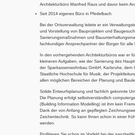
Architekturbüro Manfred Raus und davor beim Archi
Seit 2014 eigenes Büro in Pfedelbach.
Bei der Ortsverwaltung leitete er ein Verwaltungs
und Vorstellung von Bauprojekten und Baugesuche
Sanierungsmaßnahmen und Bauunterhaltungsmaßn
fachkundiger Ansprechpartner der Bürger für alle
In den vorhergehenden Architekturbüros war er 
kleineren Aufgaben, wie der Sanierung des Haupts
der Sparkassenwohnbau GmbH, Karlsruhe, dem U
Staatliche Hochschule für Musik, der Projektleit
allen möglichen Bereichen der Planung und Baule
Solide Entwurfsplanung und fachlich gekonnte Um
Die Planung erfolgt selbstverständlich computerge
(Building Information Modelling) ist ihm kein Frem
Dank der von Anfang an gepflegten Zeichnungswei
Zeichentechnik. So kann Ihnen schon in einer frü
werden.
Profitieren Sie schon im Vorfeld bei der ganzhei