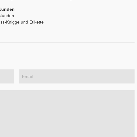
 Kunden
stunden
ess-Knigge und Etikette